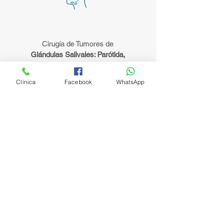
Cirugía de Tumores de
Glándulas Salivales: Parótida,
submandibular, Sublingual
Clínica
Facebook
WhatsApp
Cirugía de Cáncer de
Mandíbula & huesos
faciales, Melanoma de
Cabeza y Cuello